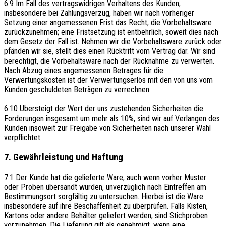
6.9 Im Fall des vertragswidrigen Verhaltens des Kunden,
insbesondere bei Zahlungsverzug, haben wir nach vorheriger
Setzung einer angemessenen Frist das Recht, die Vorbehaltsware
zurückzunehmen; eine Fristsetzung ist entbehrlich, soweit dies nach
dem Gesetz der Fall ist. Nehmen wir die Vorbehaltsware zurück oder
pfänden wir sie, stellt dies einen Rücktritt vom Vertrag dar. Wir sind
berechtigt, die Vorbehaltsware nach der Rücknahme zu verwerten.
Nach Abzug eines angemessenen Betrages für die
Verwertungskosten ist der Verwertungserlös mit den von uns vom
Kunden geschuldeten Beträgen zu verrechnen.
6.10 Übersteigt der Wert der uns zustehenden Sicherheiten die
Forderungen insgesamt um mehr als 10%, sind wir auf Verlangen des
Kunden insoweit zur Freigabe von Sicherheiten nach unserer Wahl
verpflichtet.
7. Gewährleistung und Haftung
7.1 Der Kunde hat die gelieferte Ware, auch wenn vorher Muster
oder Proben übersandt wurden, unverzüglich nach Eintreffen am
Bestimmungsort sorgfältig zu untersuchen. Hierbei ist die Ware
insbesondere auf ihre Beschaffenheit zu überprüfen. Falls Kisten,
Kartons oder andere Behälter geliefert werden, sind Stichproben
vorzunehmen. Die Lieferung gilt als genehmigt, wenn eine