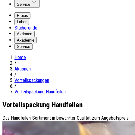
Service
Praxis
Labor
Studierende
Aktionen
Akademie
Service
Home
/
Aktionen
/
Vorteilspackungen
/
Vorteilspackung Handfeilen
Vorteilspackung Handfeilen
Das Handfeilen-Sortiment in bewährter Qualität zum Angebotspreis.