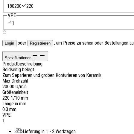
180
200
220
VPE
1
oder
, um Preise zu sehen oder Bestellungen a
Login
Registrieren
Spezifikationen
Produktbeschreibung
Beidseitig belegt
Zum Separieren und groben Konturieren von Keramik
Max Drehzahl
20000 U/min
Größeneinheit
220 1/10 mm
Länge in mm
0.3 mm
VPE
1
Lieferung in 1 - 2 Werktagen