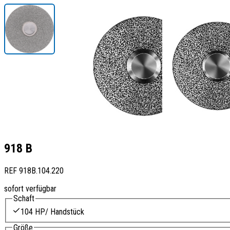
918 B
REF
918B.104.220
sofort verfügbar
Schaft
104 HP/ Handstück
Größe