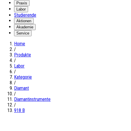
Praxis
Labor
Studierende
Aktionen
Akademie
Service
Home
/
Produkte
/
Labor
/
Kategorie
/
Diamant
/
Diamantinstrumente
/
918 B