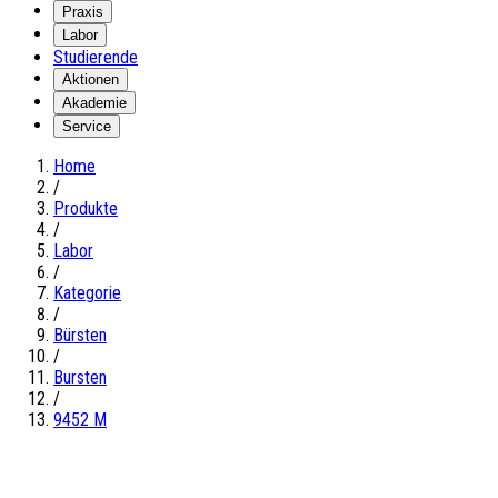
Praxis
Labor
Studierende
Aktionen
Akademie
Service
Home
/
Produkte
/
Labor
/
Kategorie
/
Bürsten
/
Bursten
/
9452 M