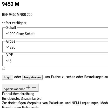
9452 M
REF
9452M.900.220
sofort verfügbar
Schaft
900 Ohne Schaft
Größe
220
VPE
5
oder
, um Preise zu sehen oder Bestellungen a
Login
Registrieren
Spezifikationen
Produktbeschreibung
Rundbürste, Siliziumkarbid
Zur dreistufigen Vorpolitur von Palladium- und NEM-Legierungen, Mode
Einsatz ohne Polierpaste