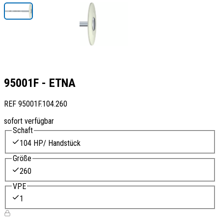
95001F - ETNA
REF
95001F.104.260
sofort verfügbar
Schaft
104 HP/ Handstück
Größe
260
VPE
1