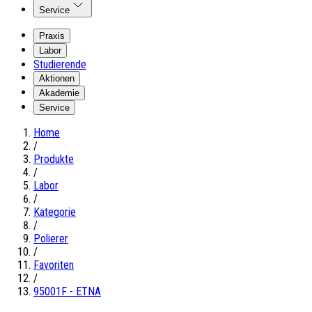
Service
Praxis
Labor
Studierende
Aktionen
Akademie
Service
Home
/
Produkte
/
Labor
/
Kategorie
/
Polierer
/
Favoriten
/
95001F - ETNA