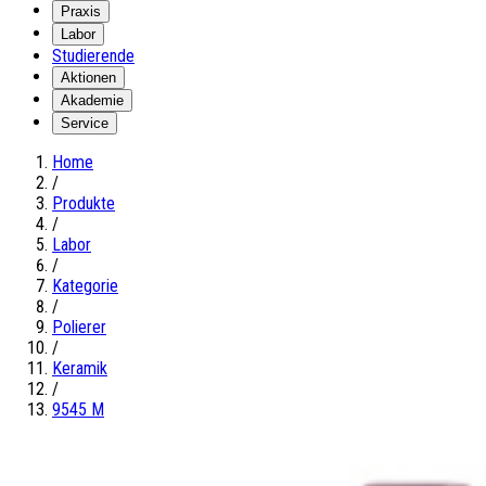
Praxis
Labor
Studierende
Aktionen
Akademie
Service
Home
/
Produkte
/
Labor
/
Kategorie
/
Polierer
/
Keramik
/
9545 M