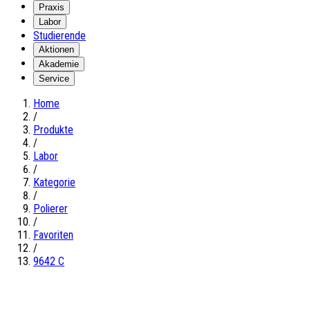
Praxis
Labor
Studierende
Aktionen
Akademie
Service
Home
/
Produkte
/
Labor
/
Kategorie
/
Polierer
/
Favoriten
/
9642 C