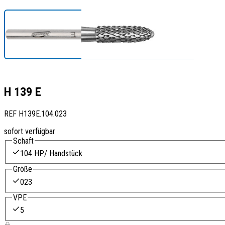
H 139 E
REF
H139E.104.023
sofort verfügbar
Schaft
104 HP/ Handstück
Größe
023
VPE
5