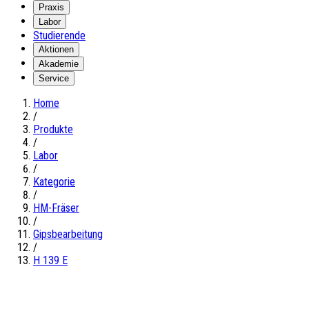
Praxis
Labor
Studierende
Aktionen
Akademie
Service
Home
/
Produkte
/
Labor
/
Kategorie
/
HM-Fräser
/
Gipsbearbeitung
/
H 139 E