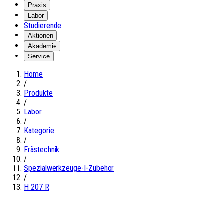
Praxis
Labor
Studierende
Aktionen
Akademie
Service
Home
/
Produkte
/
Labor
/
Kategorie
/
Frästechnik
/
Spezialwerkzeuge-I-Zubehor
/
H 207 R