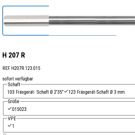
H 207 R
REF
H207R.123.015
sofort verfügbar
Schaft
103 Fräsgerät- Schaft Ø 2'35”
123 Fräsgerät-Schaft Ø 3 mm
Größe
015
023
VPE
1