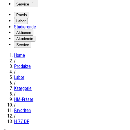
Service
Praxis
Labor
Studierende
Aktionen
Akademie
Service
Home
/
Produkte
/
Labor
/
Kategorie
/
HM-Fräser
/
Favoriten
/
H 77 DF