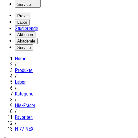
Service
Praxis
Labor
Studierende
Aktionen
Akademie
Service
Home
/
Produkte
/
Labor
/
Kategorie
/
HM-Fräser
/
Favoriten
/
H 77 NEX