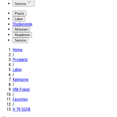
Service
Praxis
Labor
Studierende
Aktionen
Akademie
Service
Home
/
Produkte
/
Labor
/
Kategorie
/
HM-Fräser
/
Favoriten
/
H 79 SGFA