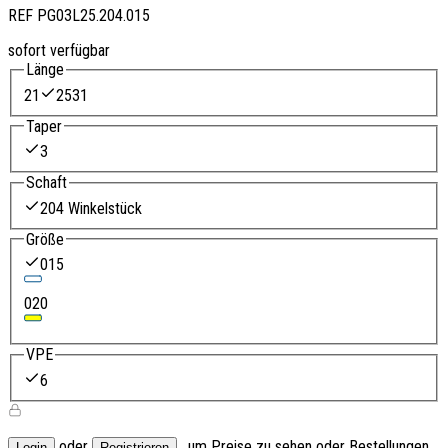
REF
PG03L25.204.015
sofort verfügbar
Länge
21
25
31
Taper
3
Schaft
204 Winkelstück
Größe
015
020
VPE
6
oder
, um Preise zu sehen oder Bestellungen
Login
Registrieren