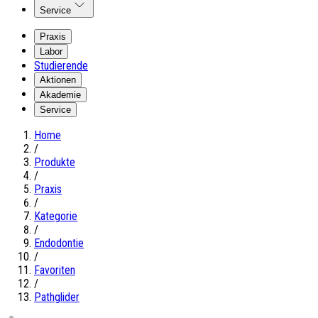
Service
Praxis
Labor
Studierende
Aktionen
Akademie
Service
Home
/
Produkte
/
Praxis
/
Kategorie
/
Endodontie
/
Favoriten
/
Pathglider