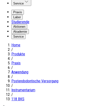
Service
Praxis
Labor
Studierende
Aktionen
Akademie
Service
Home
/
Produkte
/
Praxis
/
Anwendung
/
Postendodontische-Versorgung
/
Instrumentarium
/
118 BKS