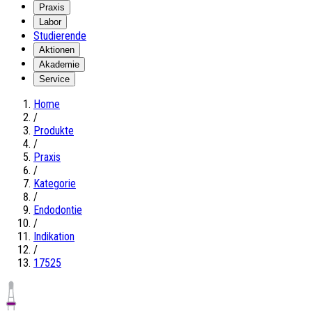
Praxis
Labor
Studierende
Aktionen
Akademie
Service
Home
/
Produkte
/
Praxis
/
Kategorie
/
Endodontie
/
Indikation
/
17525