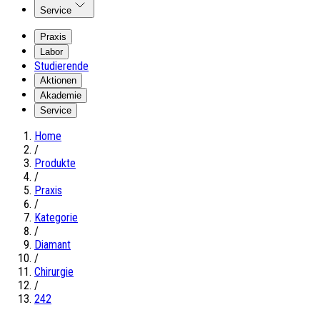
Service
Praxis
Labor
Studierende
Aktionen
Akademie
Service
Home
/
Produkte
/
Praxis
/
Kategorie
/
Diamant
/
Chirurgie
/
242