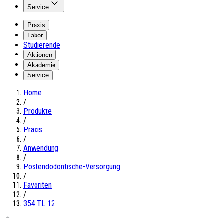
Service
Praxis
Labor
Studierende
Aktionen
Akademie
Service
Home
/
Produkte
/
Praxis
/
Anwendung
/
Postendodontische-Versorgung
/
Favoriten
/
354 TL 12