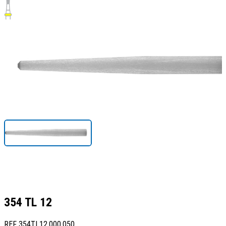
354 TL 12
REF
354TL12.000.050