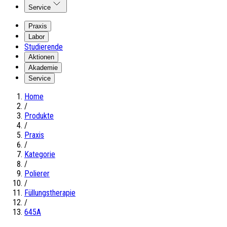
Service
Praxis
Labor
Studierende
Aktionen
Akademie
Service
Home
/
Produkte
/
Praxis
/
Kategorie
/
Polierer
/
Füllungstherapie
/
645A