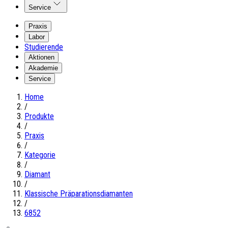
Service
Praxis
Labor
Studierende
Aktionen
Akademie
Service
Home
/
Produkte
/
Praxis
/
Kategorie
/
Diamant
/
Klassische Präparationsdiamanten
/
6852