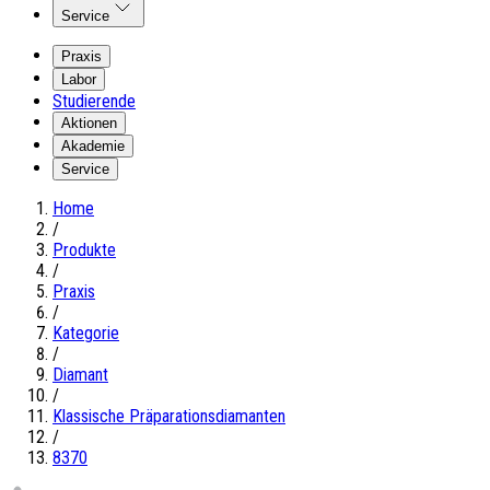
Service
Praxis
Labor
Studierende
Aktionen
Akademie
Service
Home
/
Produkte
/
Praxis
/
Kategorie
/
Diamant
/
Klassische Präparationsdiamanten
/
8370