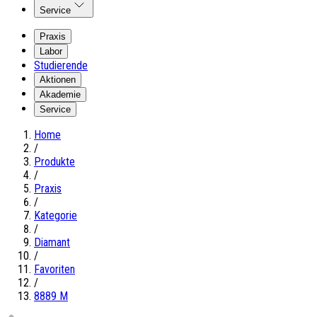
Service
Praxis
Labor
Studierende
Aktionen
Akademie
Service
Home
/
Produkte
/
Praxis
/
Kategorie
/
Diamant
/
Favoriten
/
8889 M