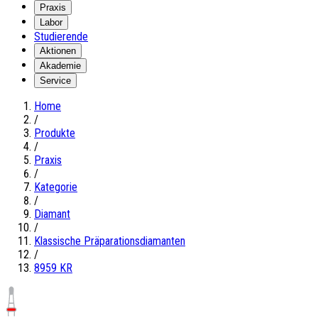
Praxis
Labor
Studierende
Aktionen
Akademie
Service
Home
/
Produkte
/
Praxis
/
Kategorie
/
Diamant
/
Klassische Präparationsdiamanten
/
8959 KR