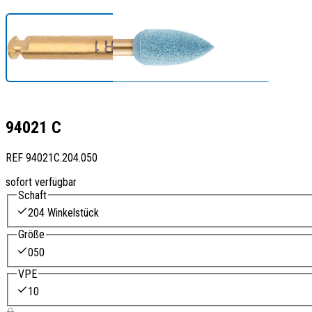
94021 C
REF
94021C.204.050
sofort verfügbar
Schaft
204 Winkelstück
Größe
050
VPE
10