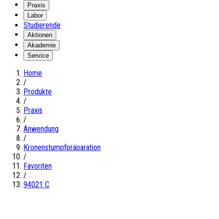
Praxis
Labor
Studierende
Aktionen
Akademie
Service
Home
/
Produkte
/
Praxis
/
Anwendung
/
Kronenstumpfpräparation
/
Favoriten
/
94021 C