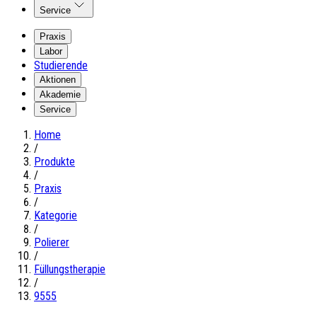
Service
Praxis
Labor
Studierende
Aktionen
Akademie
Service
Home
/
Produkte
/
Praxis
/
Kategorie
/
Polierer
/
Füllungstherapie
/
9555