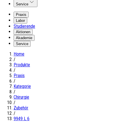
Service
Praxis
Labor
Studierende
Aktionen
Akademie
Service
Home
/
Produkte
/
Praxis
/
Kategorie
/
Chirurgie
/
Zubehör
/
9949 L 6