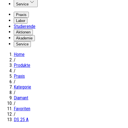
Service
Praxis
Labor
Studierende
Aktionen
Akademie
Service
Home
/
Produkte
/
Praxis
/
Kategorie
/
Diamant
/
Favoriten
/
DS 25 A