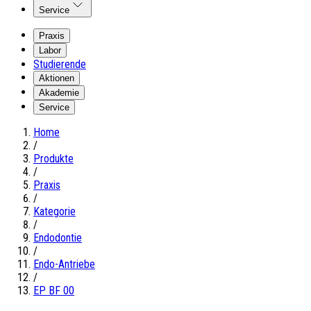
Service
Praxis
Labor
Studierende
Aktionen
Akademie
Service
Home
/
Produkte
/
Praxis
/
Kategorie
/
Endodontie
/
Endo-Antriebe
/
EP BF 00