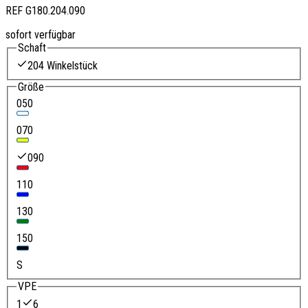
REF
G180.204.090
sofort verfügbar
Schaft
204 Winkelstück
Größe
050
070
090
110
130
150
S
VPE
1
6