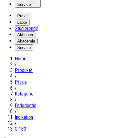
Service
Praxis
Labor
Studierende
Aktionen
Akademie
Service
Home
/
Produkte
/
Praxis
/
Kategorie
/
Endodontie
/
Indikation
/
G 180