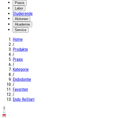
Praxis
Labor
Studierende
Aktionen
Akademie
Service
Home
/
Produkte
/
Praxis
/
Kategorie
/
Endodontie
/
Favoriten
/
Endo ReStart