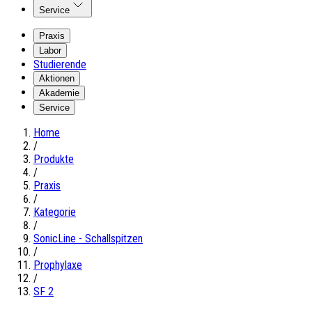
Service
Praxis
Labor
Studierende
Aktionen
Akademie
Service
Home
/
Produkte
/
Praxis
/
Kategorie
/
SonicLine - Schallspitzen
/
Prophylaxe
/
SF 2