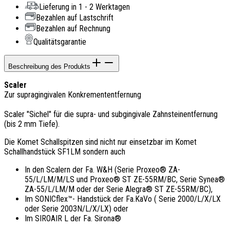
Lieferung in 1 - 2 Werktagen
Bezahlen auf Lastschrift
Bezahlen auf Rechnung
Qualitätsgarantie
Beschreibung des Produkts
Scaler
Zur supragingivalen Konkremententfernung
Scaler "Sichel" für die supra- und subgingivale Zahnsteinentfernung
(bis 2 mm Tiefe).
Die Komet Schallspitzen sind nicht nur einsetzbar im Komet
Schallhandstück SF1LM sondern auch
In den Scalern der Fa. W&H (Serie Proxeo® ZA-
55/L/LM/M/LS und Proxeo® ST ZE-55RM/BC, Serie Synea®
ZA-55/L/LM/M oder der Serie Alegra® ST ZE-55RM/BC),
Im SONICflex™- Handstück der Fa.KaVo ( Serie 2000/L/X/LX
oder Serie 2003N/L/X/LX) oder
Im SIROAIR L der Fa. Sirona®