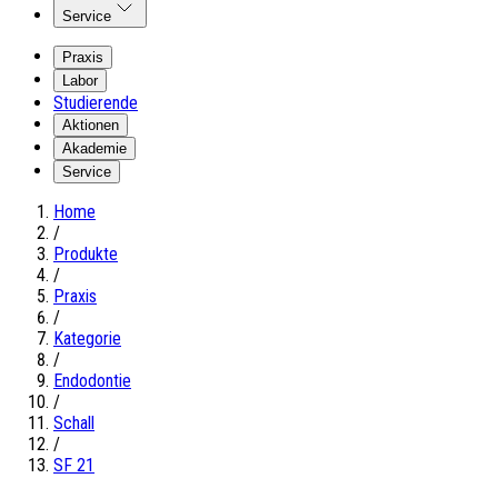
Service
Praxis
Labor
Studierende
Aktionen
Akademie
Service
Home
/
Produkte
/
Praxis
/
Kategorie
/
Endodontie
/
Schall
/
SF 21