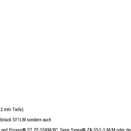
s 2 mm Tiefe).
andstück SF1LM sondern auch
S und Proxeo® ST ZE-55RM/BC, Serie Synea® ZA-55/L/LM/M oder de