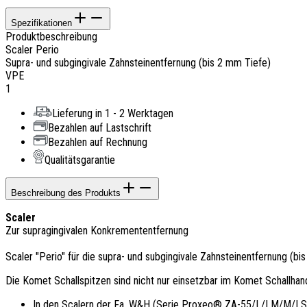
Spezifikationen
Produktbeschreibung
Scaler Perio
Supra- und subgingivale Zahnsteinentfernung (bis 2 mm Tiefe)
VPE
1
Lieferung in 1 - 2 Werktagen
Bezahlen auf Lastschrift
Bezahlen auf Rechnung
Qualitätsgarantie
Beschreibung des Produkts
Scaler
Zur supragingivalen Konkremententfernung
Scaler "Perio" für die supra- und subgingivale Zahnsteinentfernung (bi
Die Komet Schallspitzen sind nicht nur einsetzbar im Komet Schallh
In den Scalern der Fa. W&H (Serie Proxeo® ZA-55/L/LM/M/L