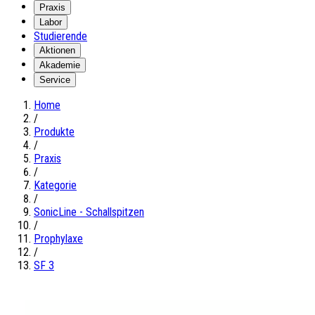
Praxis
Labor
Studierende
Aktionen
Akademie
Service
Home
/
Produkte
/
Praxis
/
Kategorie
/
SonicLine - Schallspitzen
/
Prophylaxe
/
SF 3