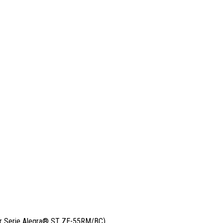
r Serie Alegra® ST ZE-55RM/BC),