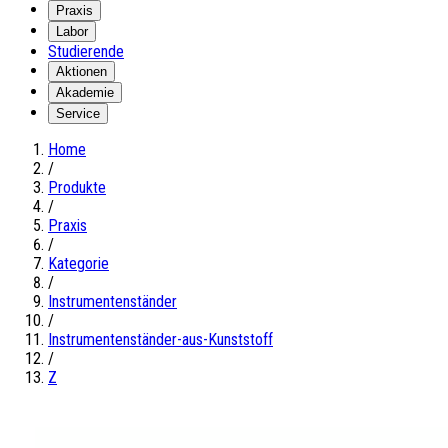
Praxis
Labor
Studierende
Aktionen
Akademie
Service
Home
/
Produkte
/
Praxis
/
Kategorie
/
Instrumentenständer
/
Instrumentenständer-aus-Kunststoff
/
Z