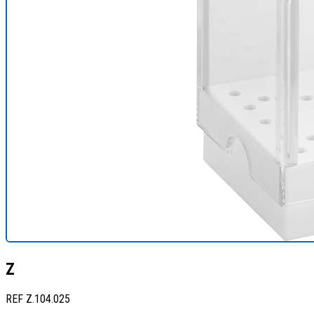
Z
REF
Z.104.025