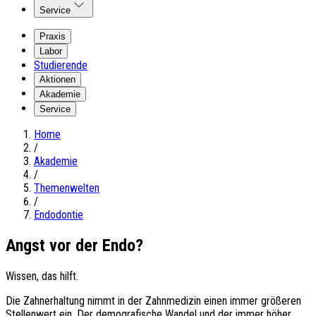
Service
Praxis
Labor
Studierende
Aktionen
Akademie
Service
Home
/
Akademie
/
Themenwelten
/
Endodontie
Angst vor der Endo?
Wissen, das hilft.
Die Zahnerhaltung nimmt in der Zahnmedizin einen immer größeren
Stellenwert ein. Der demografische Wandel und der immer höher