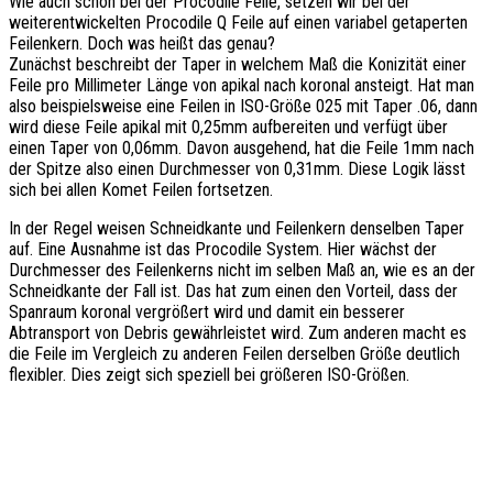
Wie auch schon bei der Procodile Feile, setzen wir bei der
weiterentwickelten Procodile Q Feile auf einen variabel getaperten
Feilenkern. Doch was heißt das genau?
Zunächst beschreibt der Taper in welchem Maß die Konizität einer
Feile pro Millimeter Länge von apikal nach koronal ansteigt. Hat man
also beispielsweise eine Feilen in ISO-Größe 025 mit Taper .06, dann
wird diese Feile apikal mit 0,25mm aufbereiten und verfügt über
einen Taper von 0,06mm. Davon ausgehend, hat die Feile 1mm nach
der Spitze also einen Durchmesser von 0,31mm. Diese Logik lässt
sich bei allen Komet Feilen fortsetzen.
In der Regel weisen Schneidkante und Feilenkern denselben Taper
auf. Eine Ausnahme ist das Procodile System. Hier wächst der
Durchmesser des Feilenkerns nicht im selben Maß an, wie es an der
Schneidkante der Fall ist. Das hat zum einen den Vorteil, dass der
Spanraum koronal vergrößert wird und damit ein besserer
Abtransport von Debris gewährleistet wird. Zum anderen macht es
die Feile im Vergleich zu anderen Feilen derselben Größe deutlich
flexibler. Dies zeigt sich speziell bei größeren ISO-Größen.