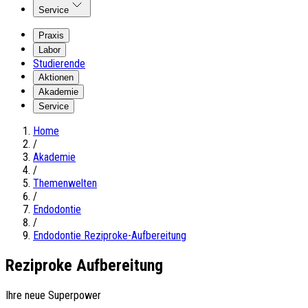
Service
Praxis
Labor
Studierende
Aktionen
Akademie
Service
Home
/
Akademie
/
Themenwelten
/
Endodontie
/
Endodontie Reziproke-Aufbereitung
Reziproke Aufbereitung
Ihre neue Superpower