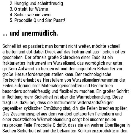
Hungrig und schnittfreudig
Q steht für Wärme
Sicher wie nie zuvor
Procodile Q und Sie: Passt!
... und unermüdlich.
Schnell ist es passiert: man kommt nicht weiter, möchte schnell
arbeiten und übt dabei Druck auf das Instrument aus - schon ist es
geschehen. Der oftmals große Schrecken einer Endo ist ein
frakturiertes Instrument im Wurzelkanal, das womöglich nur unter
großem Aufwand zu bergen ist und den ungeübten Behandler vor
große Herausforderungen stellen kann. Der technologische
Fortschritt erlaubt es Herstellern von Wurzelkanalinstrumenten die
Feilen aufgrund ihrer Materialeigenschaften und Geometrien
besonders schneidfreudig und flexibel zu machen. Ein großer Schritt
in Richtung mehr Sicherheit ist aber die Wärmebehandlung. Diese
trägt u.a. dazu bei, dass die Instrumente widerstandsfähiger
gegenüber zyklischer Ermüdung sind, d.h. die Feilen brechen später.
Das Zusammenspiel aus dem variabel getaperten Feilenkern und
einer zusätzlichen Wärmebehandlung sorgt bei unserer neuen
reziproken Feile Procodile Q dafür, dass sie ein wahrer Überflieger in
Sachen Sicherheit ist und die bekannten Konkurrenzprodukte in den