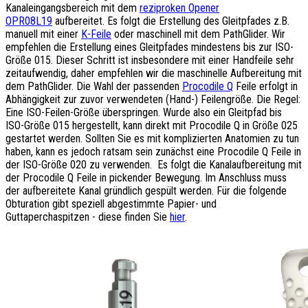
Kanaleingangsbereich mit dem
reziproken Opener
OPR08L19
aufbereitet. Es folgt die Erstellung des Gleitpfades z.B.
manuell mit einer
K-Feile
oder maschinell mit dem PathGlider. Wir
empfehlen die Erstellung eines Gleitpfades mindestens bis zur ISO-
Größe 015. Dieser Schritt ist insbesondere mit einer Handfeile sehr
zeitaufwendig, daher empfehlen wir die maschinelle Aufbereitung mit
dem PathGlider. Die Wahl der passenden
Procodile Q
Feile erfolgt in
Abhängigkeit zur zuvor verwendeten (Hand-) Feilengröße. Die Regel:
Eine ISO-Feilen-Größe überspringen. Wurde also ein Gleitpfad bis
ISO-Größe 015 hergestellt, kann direkt mit Procodile Q in Größe 025
gestartet werden. Sollten Sie es mit komplizierten Anatomien zu tun
haben, kann es jedoch ratsam sein zunächst eine Procodile Q Feile in
der ISO-Größe 020 zu verwenden. Es folgt die Kanalaufbereitung mit
der Procodile Q Feile in pickender Bewegung. Im Anschluss muss
der aufbereitete Kanal gründlich gespült werden. Für die folgende
Obturation gibt speziell abgestimmte Papier- und
Guttaperchaspitzen - diese finden Sie
hier
.