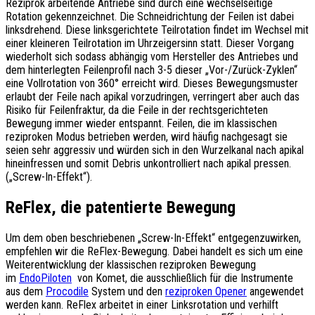
Reziprok arbeitende Antriebe sind durch eine wechselseitige
Rotation gekennzeichnet. Die Schneidrichtung der Feilen ist dabei
linksdrehend. Diese linksgerichtete Teilrotation findet im Wechsel mit
einer kleineren Teilrotation im Uhrzeigersinn statt. Dieser Vorgang
wiederholt sich sodass abhängig vom Hersteller des Antriebes und
dem hinterlegten Feilenprofil nach 3-5 dieser „Vor-/Zurück-Zyklen“
eine Vollrotation von 360° erreicht wird. Dieses Bewegungsmuster
erlaubt der Feile nach apikal vorzudringen, verringert aber auch das
Risiko für Feilenfraktur, da die Feile in der rechtsgerichteten
Bewegung immer wieder entspannt. Feilen, die im klassischen
reziproken Modus betrieben werden, wird häufig nachgesagt sie
seien sehr aggressiv und würden sich in den Wurzelkanal nach apikal
hineinfressen und somit Debris unkontrolliert nach apikal pressen.
(„Screw-In-Effekt“).
ReFlex, die patentierte Bewegung
Um dem oben beschriebenen „Screw-In-Effekt“ entgegenzuwirken,
empfehlen wir die ReFlex-Bewegung. Dabei handelt es sich um eine
Weiterentwicklung der klassischen reziproken Bewegung
im
EndoPiloten
von Komet, die ausschließlich für die Instrumente
aus dem
Procodile
System und den
reziproken Opener
angewendet
werden kann. ReFlex arbeitet in einer Linksrotation und verhilft