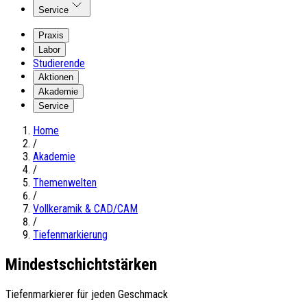
Service
Praxis
Labor
Studierende
Aktionen
Akademie
Service
Home
/
Akademie
/
Themenwelten
/
Vollkeramik & CAD/CAM
/
Tiefenmarkierung
Mindest­schichtstärken
Tiefenmarkierer für jeden Geschmack