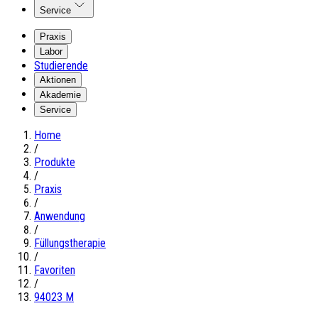
Service
Praxis
Labor
Studierende
Aktionen
Akademie
Service
Home
/
Produkte
/
Praxis
/
Anwendung
/
Füllungstherapie
/
Favoriten
/
94023 M