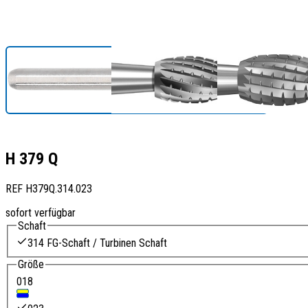
H 379 Q
REF
H379Q.314.023
sofort verfügbar
Schaft
314 FG-Schaft / Turbinen Schaft
Größe
018