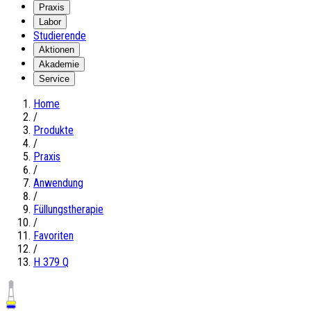
Praxis
Labor
Studierende
Aktionen
Akademie
Service
Home
/
Produkte
/
Praxis
/
Anwendung
/
Füllungstherapie
/
Favoriten
/
H 379 Q